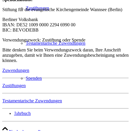
Zustiftungen
Stiftung für die evangelische Kirchengemeinde Wannsee (Berlin)
Berliner Volksbank
IBAN: DE52 1009 0000 2294 6990 00
BIC: BEVODEBB
Verwendungszweck: Zustiftung oder Spende
Testamentarische Zuwendungen
Bitte denken Sie beim Verwendungszweck daran, Ihre Anschrift
anzugeben, damit wir Ihnen eine Zuwendungsbescheinigung senden
können.
Zuwendungen
Spenden
Zustiftungen
Testamentarische Zuwendungen
Jahrbuch
Spenden